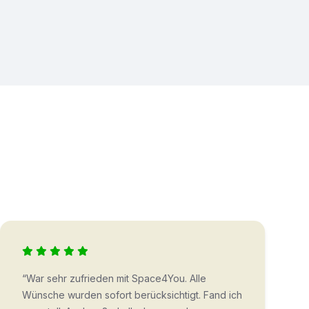
“War sehr zufrieden mit Space4You. Alle
Wünsche wurden sofort berücksichtigt. Fand ich