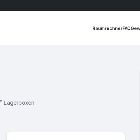
Raumrechner
FAQ
Gew
²
Lagerboxen: