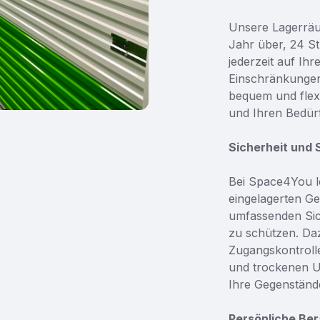
Unsere Lagerräu
Jahr über, 24 St
jederzeit auf Ih
Einschränkungen
bequem und flexi
und Ihren Bedürf
Sicherheit und 
Bei Space4You le
eingelagerten G
umfassenden Sic
zu schützen. D
Zugangskontrolle
und trockenen U
Ihre Gegenständ
Persönliche Ber